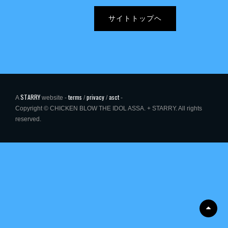
サイトトップヘ
STARRY
terms
privacy
asct
A
website -
/
/
-
Copyright © CHICKEN BLOW THE IDOL ASSA.
+ STARRY. All rights
reserved.
Scrol
Up